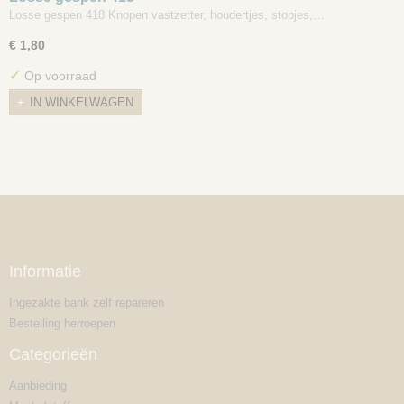
Losse gespen 418 Knopen vastzetter, houdertjes, stopjes,…
€ 1,80
✓
Op voorraad
IN WINKELWAGEN
Informatie
Ingezakte bank zelf repareren
Bestelling herroepen
Categorieën
Aanbieding