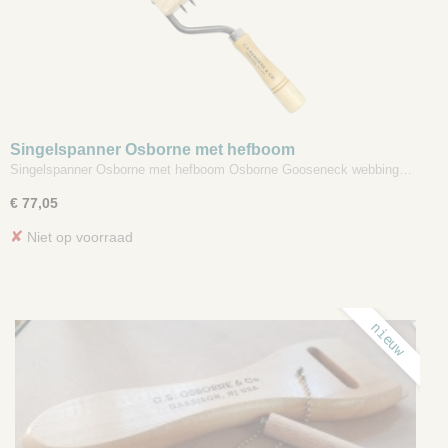
Singelspanner Osborne met hefboom
Singelspanner Osborne met hefboom Osborne Gooseneck webbing…
€ 77,05
✘
Niet op voorraad
nieuw