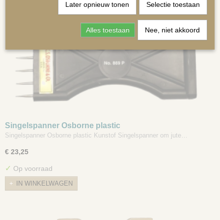
Later opnieuw tonen
Selectie toestaan
Alles toestaan
Nee, niet akkoord
MATRASSEN | KUSSENS OP MAAT
Singelspanner Osborne plastic
Singelspanner Osborne plastic Kunstof Singelspanner om jute…
€ 23,25
✓
Op voorraad
IN WINKELWAGEN