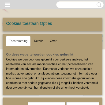
Cookies toestaan Opties
UW WINKELWAGEN
Inloggen
Registreren
Geen producten
(0)
Toestemming
Details
Over
Home
>
Stoffeerbenodigdheden
>
Gereedschappen
>
Singelspanner
Op deze website worden cookies gebruikt
Cookies worden door ons gebruikt voor verkeersanalyse, het
aanbieden van sociale media-functies en het personaliseren van
kleur
informatie en advertenties. Daarnaast verlenen we onze sociale
Selecteer 1 of meerdere
media-, advertentie- en analysepartners toegang tot informatie over
hoe u onze site gebruikt. Zij kunnen deze informatie gebruiken in
opties
combinatie met andere gegevens die zij mogelijk hebben verzameld
door uw gebruik van hun diensten of die u hen hebt verstrekt.
Sorteer op: