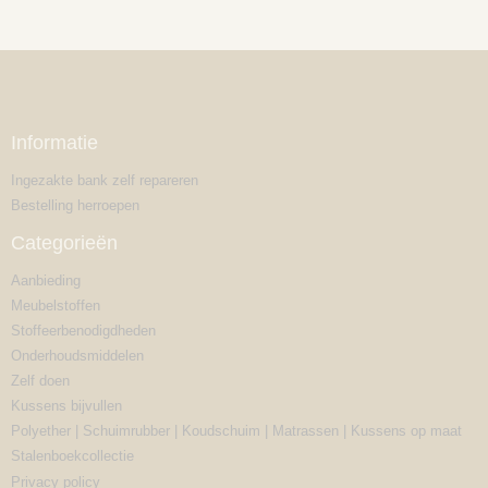
Informatie
Ingezakte bank zelf repareren
Bestelling herroepen
Categorieën
Aanbieding
Meubelstoffen
Stoffeerbenodigdheden
Onderhoudsmiddelen
Zelf doen
Kussens bijvullen
Polyether | Schuimrubber | Koudschuim | Matrassen | Kussens op maat
Stalenboekcollectie
Privacy policy