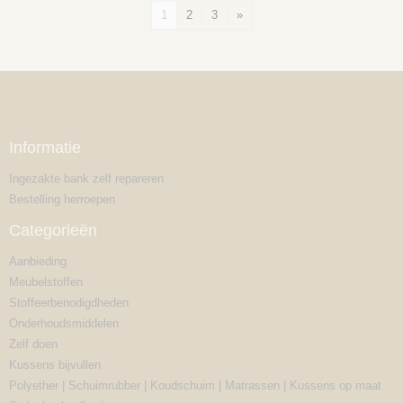
1
2
3
»
Informatie
Ingezakte bank zelf repareren
Bestelling herroepen
Categorieën
Aanbieding
Meubelstoffen
Stoffeerbenodigdheden
Onderhoudsmiddelen
Zelf doen
Kussens bijvullen
Polyether | Schuimrubber | Koudschuim | Matrassen | Kussens op maat