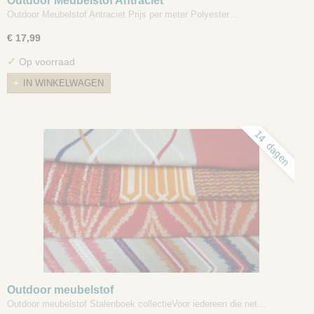
Outdoor Meubelstof Antraciet
Outdoor Meubelstof Antraciet Prijs per meter Polyester…
€ 17,99
✓
Op voorraad
IN WINKELWAGEN
14 dagen
Outdoor meubelstof
Outdoor meubelstof Stalenboek collectieVoor iedereen die net…