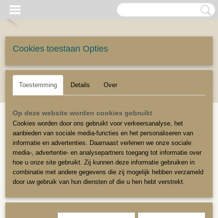
Cookies toestaan Opties
UW WINKELWAGEN
Inloggen
Registreren
Geen producten
(0)
Toestemming
Details
Over
Home
>
Meubelstoffen
>
Outdoor Meubelstoffen
Op deze website worden cookies gebruikt
Cookies worden door ons gebruikt voor verkeersanalyse, het
aanbieden van sociale media-functies en het personaliseren van
Sorteer op:
informatie en advertenties. Daarnaast verlenen we onze sociale
media-, advertentie- en analysepartners toegang tot informatie over
1
2
3
»
hoe u onze site gebruikt. Zij kunnen deze informatie gebruiken in
combinatie met andere gegevens die zij mogelijk hebben verzameld
door uw gebruik van hun diensten of die u hen hebt verstrekt.