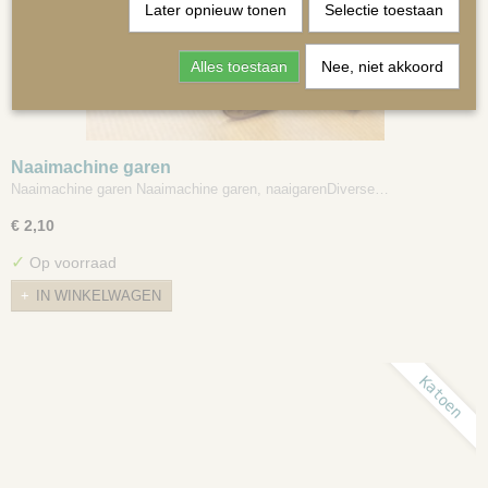
Later opnieuw tonen
Selectie toestaan
Alles toestaan
Nee, niet akkoord
MATRASSEN | KUSSENS OP MAAT
Naaimachine garen
Naaimachine garen Naaimachine garen, naaigarenDiverse…
€ 2,10
✓
Op voorraad
IN WINKELWAGEN
Katoen