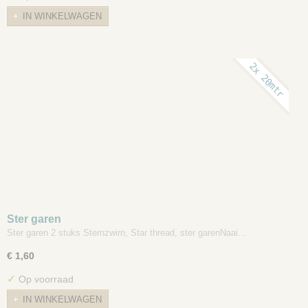
IN WINKELWAGEN
2x 20mtr
Ster garen
Ster garen 2 stuks Sternzwirn, Star thread, ster garenNaai…
€ 1,60
✓
Op voorraad
IN WINKELWAGEN