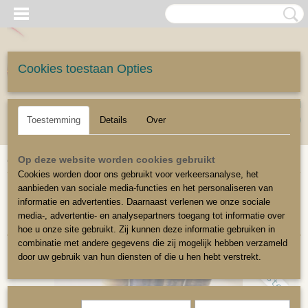
Cookies toestaan Opties
UW WINKELWAGEN
Inloggen
Registreren
Geen producten
(0)
Toestemming
Details
Over
Home
>
Stoffeerbenodigdheden
>
Garen
Op deze website worden cookies gebruikt
Cookies worden door ons gebruikt voor verkeersanalyse, het
aanbieden van sociale media-functies en het personaliseren van
Sorteer op:
informatie en advertenties. Daarnaast verlenen we onze sociale
media-, advertentie- en analysepartners toegang tot informatie over
hoe u onze site gebruikt. Zij kunnen deze informatie gebruiken in
combinatie met andere gegevens die zij mogelijk hebben verzameld
door uw gebruik van hun diensten of die u hen hebt verstrekt.
Polyester