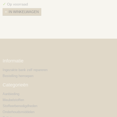
✓
Op voorraad
IN WINKELWAGEN
Informatie
Ingezakte bank zelf repareren
Bestelling herroepen
Categorieën
Aanbieding
Meubelstoffen
Stoffeerbenodigdheden
Onderhoudsmiddelen