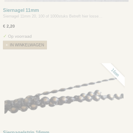
Siernagel 11mm
Siernagel 11mm 20, 100 of 1000stuks Betreft hier losse…
€ 2,20
✓
Op voorraad
IN WINKELWAGEN
16mm
Siernagelstrip 16mm