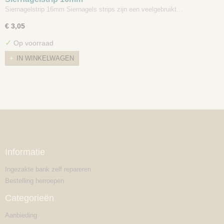
Siernagelstrip 16mm Siernagels strips zijn een veelgebruikt…
€ 3,05
✓
Op voorraad
IN WINKELWAGEN
Informatie
Ingezakte bank zelf repareren
Bestelling herroepen
Categorieën
Aanbieding