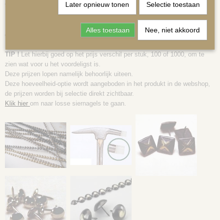
Later opnieuw tonen
Selectie toestaan
9,5mm.
Na elke 4 sierkopjes, wordt een echt siernageltje door een gaatje geprikt.
In totaal heeft u 20 nageltjes per strip nodig, de prijs per strip is inclusief
Alles toestaan
Nee, niet akkoord
deze nageltjes.
Uiteraard zijn
extra nageltjes bij te bestellen
.
TIP !
Let hierbij goed op het prijs verschil per stuk, 100 of 1000, om te
zien wat voor u het voordeligst is.
MATRASSEN | KUSSENS OP MAAT
Deze prijzen lopen namelijk behoorlijk uiteen.
Deze hoeveelheid-optie wordt aangeboden in het produkt in de webshop,
de prijzen worden bij selectie direkt zichtbaar.
Klik hier
om naar losse siernagels te gaan.