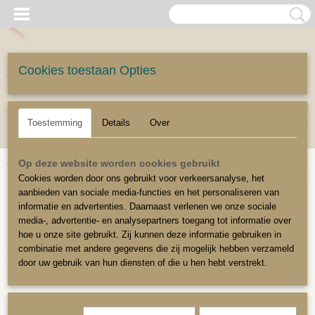
Cookies toestaan Opties
UW WINKELWAGEN
Inloggen
Registreren
Geen producten
(0)
Toestemming
Details
Over
Home
>
Stoffeerbenodigdheden
>
Strips
Op deze website worden cookies gebruikt
Cookies worden door ons gebruikt voor verkeersanalyse, het
aanbieden van sociale media-functies en het personaliseren van
Siernagelstrips
informatie en advertenties. Daarnaast verlenen we onze sociale
media-, advertentie- en analysepartners toegang tot informatie over
hoe u onze site gebruikt. Zij kunnen deze informatie gebruiken in
Siernagelstrips zijn een veelgebruikt afwerkingsmiddel.
combinatie met andere gegevens die zij mogelijk hebben verzameld
Ze worden bevestigd over het niet-werk, hierdoor zullen de nietjes niet
door uw gebruik van hun diensten of die u hen hebt verstrekt.
meer zichtbaar zijn.
Het is dus geen bevestigingsmateriaal !
De strips zijn 1 meter lang, de nageltjes hebben een doorsnede van