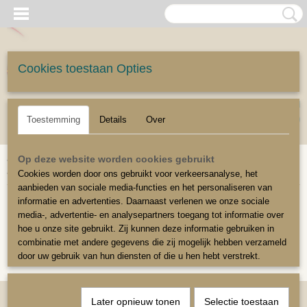
Cookies toestaan Opties
UW WINKELWAGEN
Inloggen
Registreren
Geen producten
(0)
Toestemming
Details
Over
Home
>
Stoffeerbenodigdheden
>
Vulmateriaal en kussenvulling
>
Op deze website worden cookies gebruikt
Kussen vulservice veren/dons
Cookies worden door ons gebruikt voor verkeersanalyse, het
aanbieden van sociale media-functies en het personaliseren van
informatie en advertenties. Daarnaast verlenen we onze sociale
Helaas bevinden er zich in deze categorie nog geen producten.
media-, advertentie- en analysepartners toegang tot informatie over
hoe u onze site gebruikt. Zij kunnen deze informatie gebruiken in
Probeert u het later nog eens!
combinatie met andere gegevens die zij mogelijk hebben verzameld
door uw gebruik van hun diensten of die u hen hebt verstrekt.
Later opnieuw tonen
Selectie toestaan