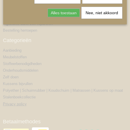
Alles toestaan
Nee, niet akkoord
Informatie
Ingezakte bank zelf repareren
Bestelling herroepen
Categorieën
MATRASSEN | KUSSENS OP MAAT
Aanbieding
Meubelstoffen
Stoffeerbenodigdheden
Onderhoudsmiddelen
Zelf doen
Kussens bijvullen
Polyether | Schuimrubber | Koudschuim | Matrassen | Kussens op maat
Stalenboekcollectie
Privacy policy
Betaalmethodes