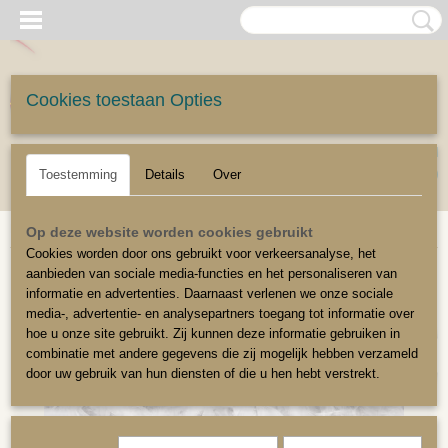
Cookies toestaan Opties
UW WINKELWAGEN
Inloggen
Registreren
Geen producten
(0)
Toestemming
Details
Over
Home
>
Stoffeerbenodigdheden
>
Vulmateriaal en kussenvulling
>
Donsveren
Op deze website worden cookies gebruikt
Cookies worden door ons gebruikt voor verkeersanalyse, het
aanbieden van sociale media-functies en het personaliseren van
Vanaf 1 kg
informatie en advertenties. Daarnaast verlenen we onze sociale
media-, advertentie- en analysepartners toegang tot informatie over
hoe u onze site gebruikt. Zij kunnen deze informatie gebruiken in
combinatie met andere gegevens die zij mogelijk hebben verzameld
door uw gebruik van hun diensten of die u hen hebt verstrekt.