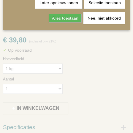
Later opnieuw tonen
Selectie toestaan
Alles toestaan
Nee, niet akkoord
Donsveren
€ 39,80
(inclusief btw 21%)
MATRASSEN | KUSSENS OP MAAT
✓
Op voorraad
Hoeveelheid
Aantal
IN WINKELWAGEN
Specificaties