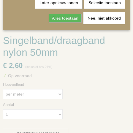
Later opnieuw tonen
Selectie toestaan
Alles toestaan
Nee, niet akkoord
Singelband/draagband
MATRASSEN | KUSSENS OP MAAT
nylon 50mm
€ 2,60
(inclusief btw 21%)
✓
Op voorraad
Hoeveelheid
Aantal