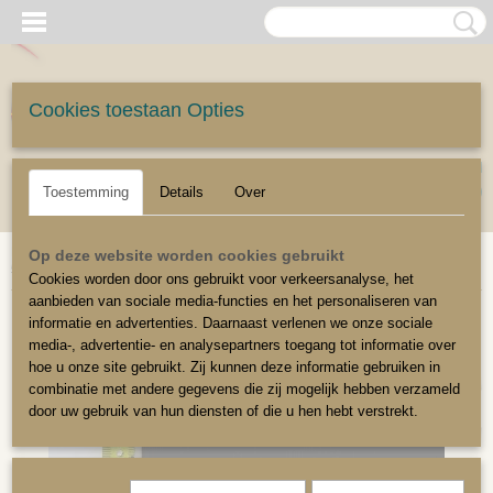
Cookies toestaan Opties
UW WINKELWAGEN
Inloggen
Registreren
Geen producten
(0)
Toestemming
Details
Over
Home
>
Stoffeerbenodigdheden
>
Singelband
>
Singelband/draagband nylon
Op deze website worden cookies gebruikt
50mm
Cookies worden door ons gebruikt voor verkeersanalyse, het
aanbieden van sociale media-functies en het personaliseren van
informatie en advertenties. Daarnaast verlenen we onze sociale
5 cm br.
media-, advertentie- en analysepartners toegang tot informatie over
hoe u onze site gebruikt. Zij kunnen deze informatie gebruiken in
combinatie met andere gegevens die zij mogelijk hebben verzameld
door uw gebruik van hun diensten of die u hen hebt verstrekt.