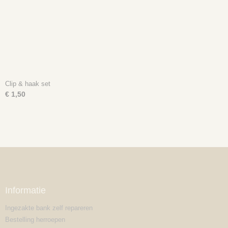
Clip & haak set
€ 1,50
Informatie
Ingezakte bank zelf repareren
Bestelling herroepen