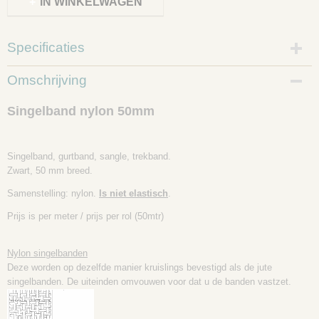
IN WINKELWAGEN
Specificaties
Productcode
Omschrijving
9032-02
Singelband nylon 50mm
Singelband, gurtband, sangle, trekband.
Zwart, 50 mm breed.
Samenstelling: nylon.
Is niet elastisch
.
Prijs is per meter / prijs per rol (50mtr)
Nylon singelbanden
Deze worden op dezelfde manier kruislings bevestigd als de jute
singelbanden. De uiteinden omvouwen voor dat u de banden vastzet.