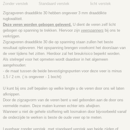
Zonder verstek Standaard verstek licht verstek
Zigzagveren draaddikte 30 hebben ongeveer 3 mm draaddikte
rugkwaliteit.
Deze veren worden gebogen geleverd.
U dient de veren zelf licht
gebogen op spanning te trekken. Hiervoor zijn
veerspanners
bij ons te
verkrijgen.
Zigzagveren draaddikte 30 die op spanning staan zullen het beste
resultaat opleveren. Het opspanning brengen voorkomt het doorslaan van
de veer tijdens het zitten. Hierdoor zal het breukrisico beperkt worden.
Als stelregel voor het opmeten wordt daardoor in het algemeen
aangehouden:
- de maat tussen de beide bevestigingspunten voor deze veer is minus
1.5 / 2 cm. ( is ongeveer - 1 bocht)
U kunt bij ons zelf bepalen op welke lengte u de veren door ons wil laten
afknippen.
Door de zigzagvorm van de veren bent u wel gebonden aan de door ons
vermelde maten. Deze maten kunnen echter iets afwijken.
Wanneer u niet de gehele stoffering wilt losmaken door bijvoorbeeld vanaf
de onderzijde te werken is beste de oude veer op te meten.
Leverbaar zonder verstek, met standaard verstek aan beide zijden of