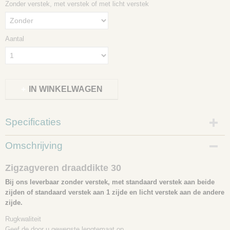
Zonder verstek, met verstek of met licht verstek
Aantal
IN WINKELWAGEN
Specificaties
Productcode
Omschrijving
11-02-21-30
Zigzagveren draaddikte 30
Bij ons leverbaar zonder verstek, met standaard verstek aan beide
zijden of standaard verstek aan 1 zijde en licht verstek aan de andere
zijde.
Rugkwaliteit
Geef de door u gewenste lengtemaat op.