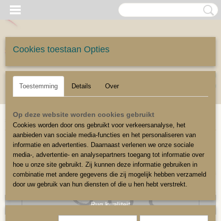
Cookies toestaan Opties
UW WINKELWAGEN
Inloggen
Registreren
Geen producten
(0)
Toestemming
Details
Over
Home
>
Stoffeerbenodigdheden
>
Meubelvering
>
Nosag/golf of zigzag veren
Op deze website worden cookies gebruikt
>
Zigzagveren draaddikte 30
Cookies worden door ons gebruikt voor verkeersanalyse, het
aanbieden van sociale media-functies en het personaliseren van
Op maat geknipt
informatie en advertenties. Daarnaast verlenen we onze sociale
media-, advertentie- en analysepartners toegang tot informatie over
hoe u onze site gebruikt. Zij kunnen deze informatie gebruiken in
combinatie met andere gegevens die zij mogelijk hebben verzameld
door uw gebruik van hun diensten of die u hen hebt verstrekt.
Rug kwaliteit