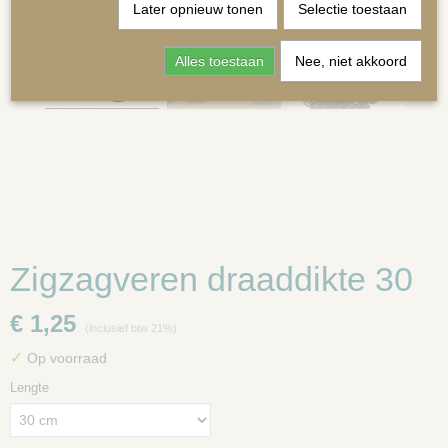
Later opnieuw tonen
Selectie toestaan
Alles toestaan
Nee, niet akkoord
MATRASSEN | KUSSENS OP MAAT
Zigzagveren draaddikte 30
€ 1,25
(inclusief btw 21%)
✓
Op voorraad
Lengte