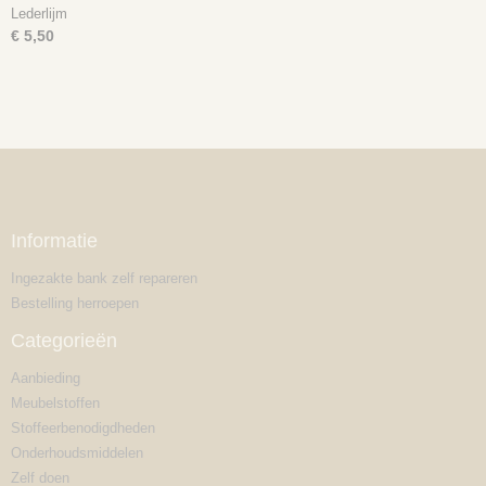
Lederlijm
€ 5,50
Informatie
Ingezakte bank zelf repareren
Bestelling herroepen
Categorieën
Aanbieding
Meubelstoffen
Stoffeerbenodigdheden
Onderhoudsmiddelen
Zelf doen