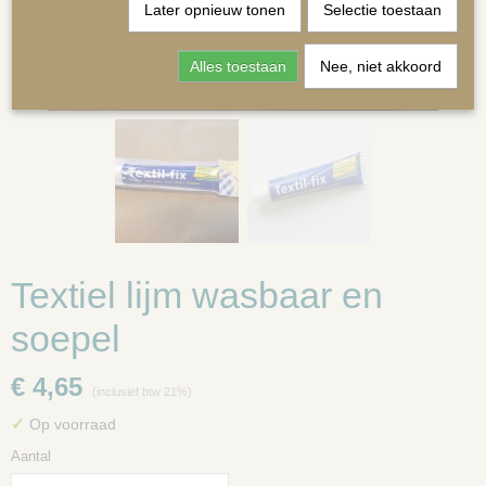
Later opnieuw tonen
Selectie toestaan
Alles toestaan
Nee, niet akkoord
MATRASSEN | KUSSENS OP MAAT
Textiel lijm wasbaar en
soepel
€ 4,65
(inclusief btw 21%)
✓
Op voorraad
Aantal