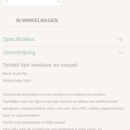
IN WINKELWAGEN
Specificaties
Productcode
Omschrijving
6110-03
Textiel lijm wasbaar en soepel
Merk Textil-Fix
Inhoud tube 50ml
Universele textiellijm voor het verlijmen en zomen van stoffen.
Textiellijm voor het lijmen van alle soorten en diktes van stoffen (zoals
gordijnen, meubelstoffen), maar ook voor leer, PVC, rubber, papier/karton,
hout en nog veel meer.
Kleeft snel, permanent en blijft soepel
Geschikt voor de stabilisatie van handwerk & voor zoom- en