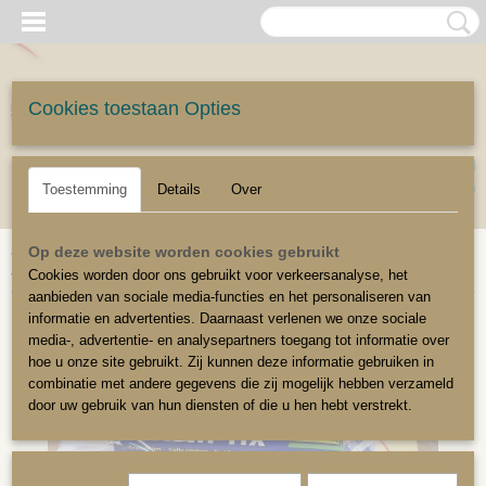
Cookies toestaan Opties
UW WINKELWAGEN
Inloggen
Registreren
Geen producten
(0)
Toestemming
Details
Over
Home
>
Stoffeerbenodigdheden
>
Lijm
>
Textiel lijm wasbaar en
Op deze website worden cookies gebruikt
soepel
Cookies worden door ons gebruikt voor verkeersanalyse, het
aanbieden van sociale media-functies en het personaliseren van
informatie en advertenties. Daarnaast verlenen we onze sociale
media-, advertentie- en analysepartners toegang tot informatie over
hoe u onze site gebruikt. Zij kunnen deze informatie gebruiken in
combinatie met andere gegevens die zij mogelijk hebben verzameld
door uw gebruik van hun diensten of die u hen hebt verstrekt.