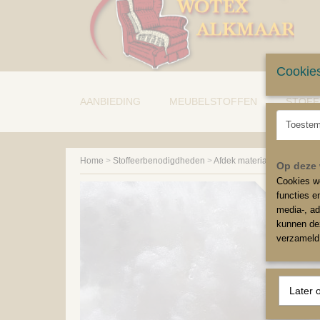
Cookies
AANBIEDING
MEUBELSTOFFEN
STOFF
Toeste
Home
>
Stoffeerbenodigdheden
>
Afdek materiaal
>
Polydons
Op deze 
Cookies wo
functies e
media-, ad
3 kg.
kunnen dez
verzameld 
Later 