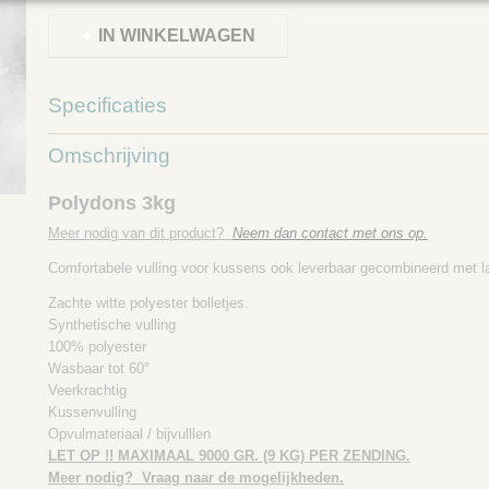
IN WINKELWAGEN
Specificaties
Productcode
7003-02
Omschrijving
Polydons 3kg
Meer nodig van dit product?
Neem dan contact met ons op.
Comfortabele vulling voor kussens ook leverbaar gecombineerd met l
Zachte witte polyester bolletjes.
Synthetische vulling
100% polyester
Wasbaar tot 60°
Veerkrachtig
Kussenvulling
Opvulmateriaal / bijvulllen
LET OP !! MAXIMAAL 9000 GR. (9 KG) PER ZENDING.
Meer nodig? Vraag naar de mogelijkheden.