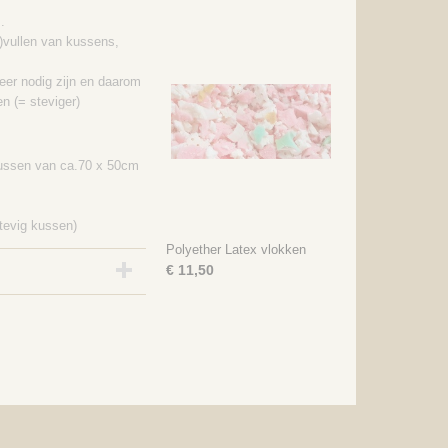
.
j)vullen van kussens,
eer nodig zijn en daarom
n (= steviger)
 kussen van ca.70 x 50cm
stevig kussen)
Polyether Latex vlokken
€ 11,50