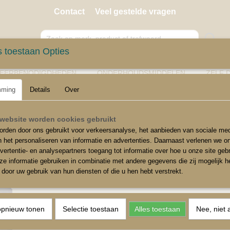
Contact
Veel gestelde vragen
 toestaan Opties
EERBENODIGDHEDEN
ONDERHOUDSMIDDELEN
ZELF 
mming
Details
Over
 3kg
website worden cookies gebruikt
rden door ons gebruikt voor verkeersanalyse, het aanbieden van sociale med
Polydons 3kg
n het personaliseren van informatie en advertenties. Daarnaast verlenen we o
vertentie- en analysepartners toegang tot informatie over hoe u onze site gebru
€ 53,70
e informatie gebruiken in combinatie met andere gegevens die zij mogelijk 
(inclusief btw 21%)
door uw gebruik van hun diensten of die u hen hebt verstrekt.
✓
Op voorraad
Aantal
opnieuw tonen
Selectie toestaan
Alles toestaan
Nee, niet 