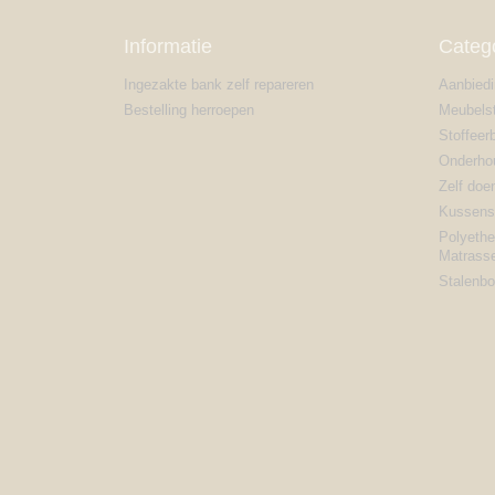
Informatie
Categ
Ingezakte bank zelf repareren
Aanbied
Bestelling herroepen
Meubelst
Stoffeer
Onderho
Zelf doe
Kussens 
Polyethe
Matrass
Stalenbo