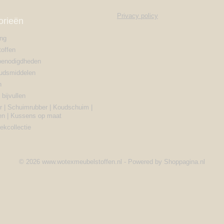
Privacy policy
orieën
ing
offen
benodigdheden
udsmiddelen
n
bijvullen
r | Schuimrubber | Koudschuim |
en | Kussens op maat
ekcollectie
© 2026 www.wotexmeubelstoffen.nl - Powered by Shoppagina.nl