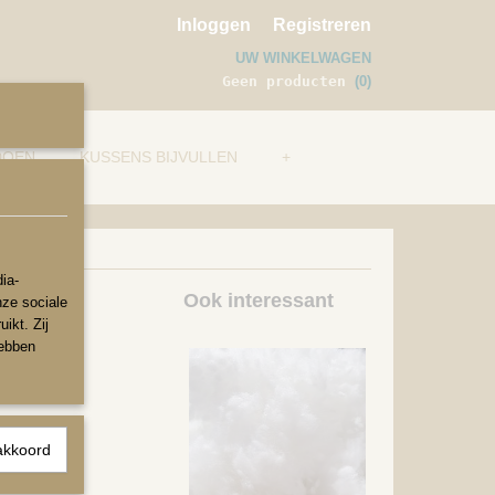
Inloggen
Registreren
UW WINKELWAGEN
Geen producten
(0)
DOEN
KUSSENS BIJVULLEN
+
ia-
Ook interessant
nze sociale
ikt. Zij
hebben
akkoord