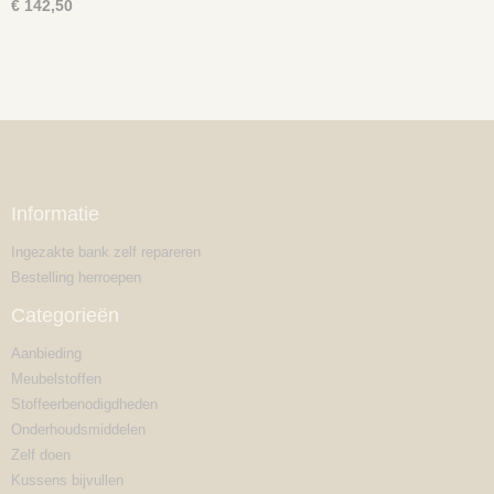
€ 142,50
Informatie
Ingezakte bank zelf repareren
Bestelling herroepen
Categorieën
Aanbieding
Meubelstoffen
Stoffeerbenodigdheden
Onderhoudsmiddelen
Zelf doen
Kussens bijvullen