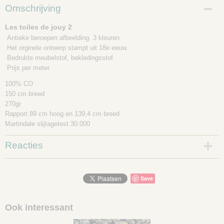
Productcode
Omschrijving
1010001-1-1756
Les toiles de jouy 2
Antieke beroepen afbeelding. 3 kleuren.
Het orginele ontwerp stampt uit 18e eeuw.
Bedrukte meubelstof, bekledingsstof
Prijs per meter
100% CO
150 cm breed
270gr
Rapport 89 cm hoog en 139,4 cm breed
Martindale slijtagetest 30.000
Reacties
Save
Ook interessant