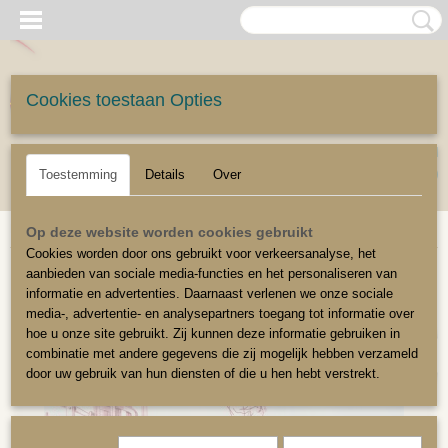
Cookies toestaan Opties
UW WINKELWAGEN
Inloggen
Registreren
Geen producten
(0)
Toestemming
Details
Over
Home
>
Meubelstoffen
>
Meubelstoffen exclusief
>
Les toiles de jouy 2
Op deze website worden cookies gebruikt
Cookies worden door ons gebruikt voor verkeersanalyse, het
stalenboek in winkel
aanbieden van sociale media-functies en het personaliseren van
informatie en advertenties. Daarnaast verlenen we onze sociale
media-, advertentie- en analysepartners toegang tot informatie over
hoe u onze site gebruikt. Zij kunnen deze informatie gebruiken in
combinatie met andere gegevens die zij mogelijk hebben verzameld
door uw gebruik van hun diensten of die u hen hebt verstrekt.