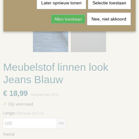
Later opnieuw tonen
Selectie toestaan
Alles toestaan
Nee, niet akkoord
MATRASSEN | KUSSENS OP MAAT
Meubelstof linnen look
Jeans Blauw
€ 18,99
(inclusief btw 21%)
✓
Op voorraad
Lengte
(Minimaal 100 cm)
cm
Aantal