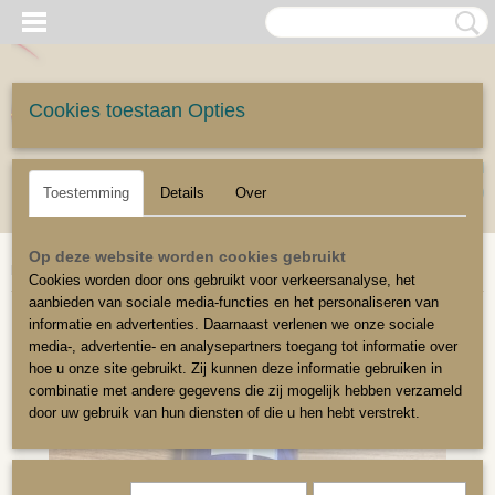
Cookies toestaan Opties
UW WINKELWAGEN
Inloggen
Registreren
Geen producten
(0)
Toestemming
Details
Over
Home
>
Onderhoudsmiddelen
>
TMC520 Vlekken verwijderen / Royal textiel
Op deze website worden cookies gebruikt
beschermer voorkomen
>
Textiel beschermer
Cookies worden door ons gebruikt voor verkeersanalyse, het
aanbieden van sociale media-functies en het personaliseren van
informatie en advertenties. Daarnaast verlenen we onze sociale
media-, advertentie- en analysepartners toegang tot informatie over
hoe u onze site gebruikt. Zij kunnen deze informatie gebruiken in
combinatie met andere gegevens die zij mogelijk hebben verzameld
door uw gebruik van hun diensten of die u hen hebt verstrekt.