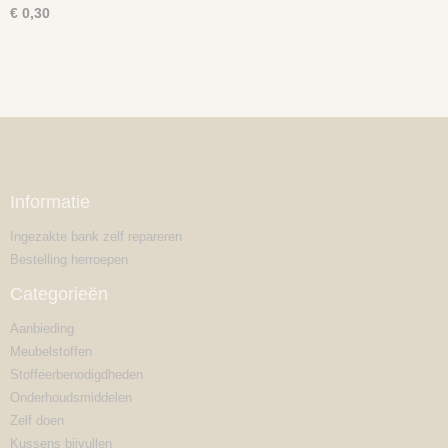
€ 0,30
Informatie
Ingezakte bank zelf repareren
Bestelling herroepen
Categorieën
Aanbieding
Meubelstoffen
Stoffeerbenodigdheden
Onderhoudsmiddelen
Zelf doen
Kussens bijvullen