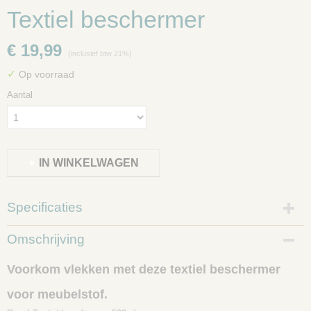
Textiel beschermer
€ 19,99
(inclusief btw 21%)
✓
Op voorraad
Aantal
IN WINKELWAGEN
Specificaties
Productcode
Omschrijving
520-2
Voorkom vlekken met deze textiel beschermer
voor meubelstof.