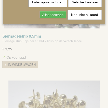
Later opnieuw tonen
Selectie toestaan
Alles toestaan
Nee, niet akkoord
MATRASSEN | KUSSENS OP MAAT
Siernagelstrip 9.5mm
Siernagelstrip Prijs per stukKlik links op de verschillende…
€ 2,25
✓
Op voorraad
IN WINKELWAGEN