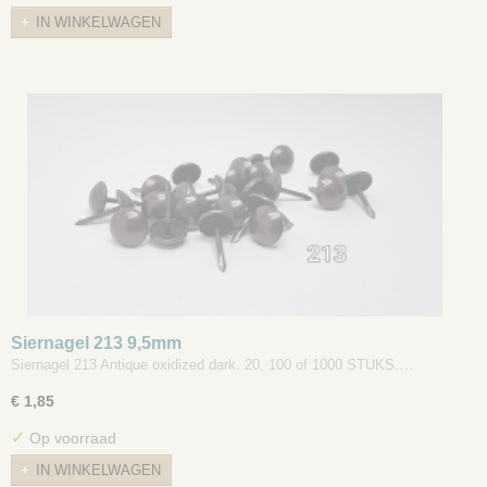
IN WINKELWAGEN
Siernagel 213 9,5mm
Siernagel 213 Antique oxidized dark. 20, 100 of 1000 STUKS.…
€ 1,85
✓
Op voorraad
IN WINKELWAGEN