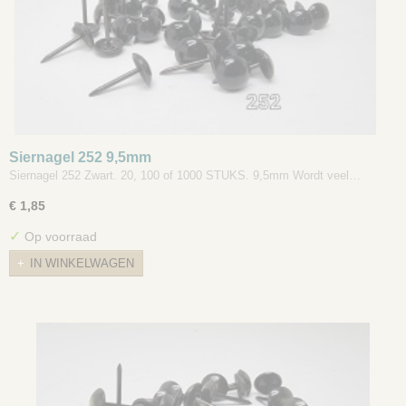
Siernagel 252 9,5mm
Siernagel 252 Zwart. 20, 100 of 1000 STUKS. 9,5mm Wordt veel…
€ 1,85
✓
Op voorraad
IN WINKELWAGEN