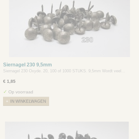
Siernagel 230 9,5mm
Siernagel 230 Oxyde. 20, 100 of 1000 STUKS. 9,5mm Wordt veel…
€ 1,85
✓
Op voorraad
IN WINKELWAGEN