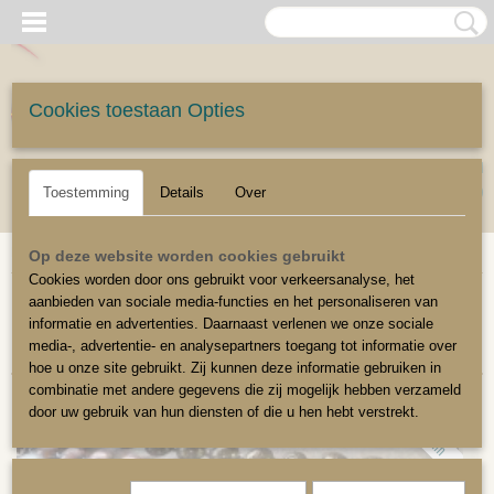
Cookies toestaan Opties
UW WINKELWAGEN
Inloggen
Registreren
Geen producten
(0)
Toestemming
Details
Over
Home
>
Stoffeerbenodigdheden
>
Siernagels
>
9,5mm siernagel
Op deze website worden cookies gebruikt
Cookies worden door ons gebruikt voor verkeersanalyse, het
aanbieden van sociale media-functies en het personaliseren van
Sorteer op:
informatie en advertenties. Daarnaast verlenen we onze sociale
media-, advertentie- en analysepartners toegang tot informatie over
hoe u onze site gebruikt. Zij kunnen deze informatie gebruiken in
combinatie met andere gegevens die zij mogelijk hebben verzameld
door uw gebruik van hun diensten of die u hen hebt verstrekt.
9,5mm