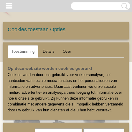
Cookies toestaan Opties
UW WINKELWAGEN
Inloggen
Registreren
Geen producten
(0)
Toestemming
Details
Over
Home
>
Stoffeerbenodigdheden
>
Siernagels
>
11mm siernagel
>
Siernagel
Op deze website worden cookies gebruikt
316 11mm
Cookies worden door ons gebruikt voor verkeersanalyse, het
aanbieden van sociale media-functies en het personaliseren van
informatie en advertenties. Daarnaast verlenen we onze sociale
media-, advertentie- en analysepartners toegang tot informatie over
hoe u onze site gebruikt. Zij kunnen deze informatie gebruiken in
combinatie met andere gegevens die zij mogelijk hebben verzameld
door uw gebruik van hun diensten of die u hen hebt verstrekt.