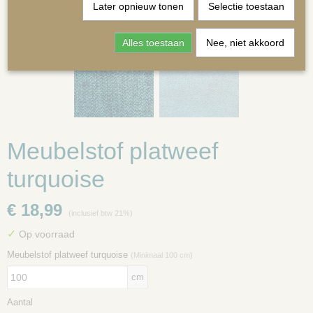
Later opnieuw tonen
Selectie toestaan
Alles toestaan
Nee, niet akkoord
MATRASSEN | KUSSENS OP MAAT
Meubelstof platweef
turquoise
€ 18,99
(inclusief btw 21%)
✓
Op voorraad
Meubelstof platweef turquoise
(Minimaal 100 cm)
cm
Aantal